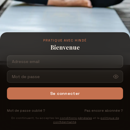
PRATIQUE AVEC HINDË
Bienvenue
Se connecter
Mot de passe oublié ?
Pas encore abonnée ?
En continuant, tu acceptes les
conditions générales
et la
politique de
confidentialité
.