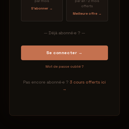
par mois
par an · 2 mois
offerts
S'abonner →
Meilleure offre →
— Déjà abonné·e ? —
Se connecter →
Mot de passe oublié ?
Pas encore abonné·e ?
3 cours offerts ici
→