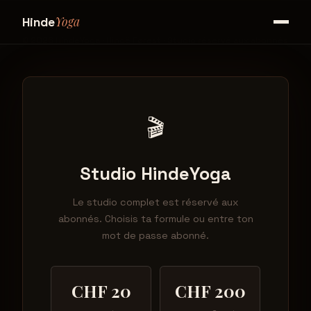
Yoga
Hinde
© 2026 HindeYoga · Hindë Førest · Studio réservé aux abonnés
Accueil
Tarifs
Contact
🎬
Studio HindeYoga
Le studio complet est réservé aux
abonnés. Choisis ta formule ou entre ton
mot de passe abonné.
CHF 20
CHF 200