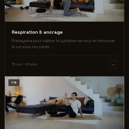
Respiration & ancrage
Pranayama pour calmer le système nerveux et retrouver
le sol sous tes pieds.
15 min · Stress
→
YIN