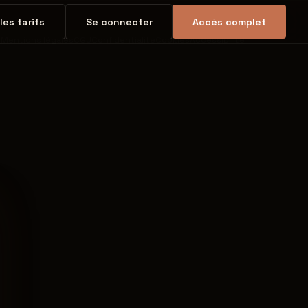
 les tarifs
Se connecter
Accès complet
t
Mentions légales
CGU
Confidentialité
Cookies
Accessibilité