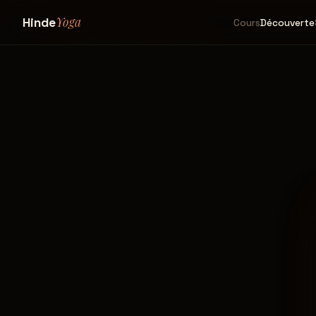
Yoga
Hinde
Cours
Découverte
© 2026 HindeYoga · Hindë Førest