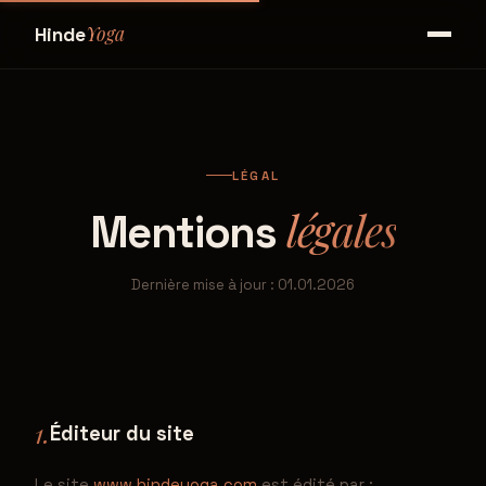
Yoga
Hinde
LÉGAL
légales
Mentions
Dernière mise à jour : 01.01.2026
1.
Éditeur du site
Le site
www.hindeyoga.com
est édité par :