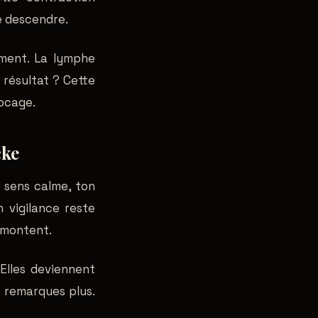
e descendre.
iment. La lymphe
 résultat ? Cette
locage.
cke
e sens calme, ton
 vigilance reste
s montent.
 Elles deviennent
s remarques plus.