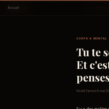
Yoga
Hinde
Accueil
Cours
Découv
CORPS & MENTAL
Tu te 
Et c'e
penses
Hindë Førest
·
6 mai 2
Il y a des matins