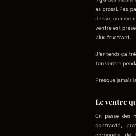
as grossi. Pas p
dense, comme si
ventre est présen
plus frustrant.
J'entends ça trè
ton ventre penda
Presque jamais l
Le ventre q
On passe des he
contracté, pro
corporelle, de