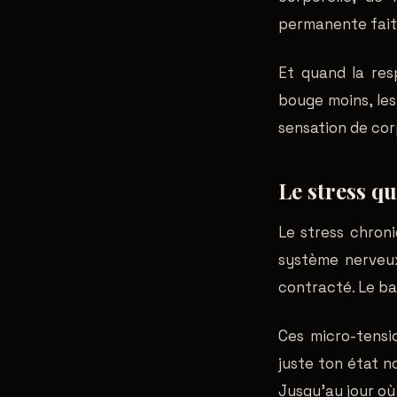
permanente fait 
Et quand la res
bouge moins, les
sensation de cor
Le stress q
Le stress chroni
système nerveux
contracté. Le ba
Ces micro-tensio
juste ton état n
Jusqu'au jour où 