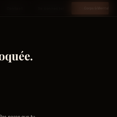
Contact
Se connecter
Commencer
Corps & Mental
loquée.
. Pas parce que tu