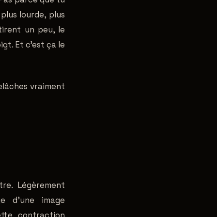
plus lourde, plus
irent un peu, le
gt. Et c'est ça le
relâches vraiment
ntre. Légèrement
age d'une image
tte contraction