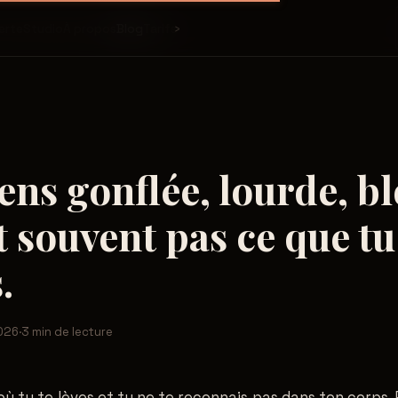
›
erte
Studio
À propos
Blog
Tarifs
sens gonflée, lourde, b
st souvent pas ce que tu
.
026
·
3 min de lecture
 où tu te lèves et tu ne te reconnais pas dans ton corps