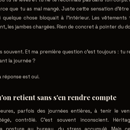
arce que tu as mal mangé. Juste cette sensation d'être 
 quelque chose bloquait à l'intérieur. Les vêtements t
t, les jambes chargées. Rien de concret à pointer du doi
s souvent. Et ma première question c'est toujours : tu 
nt la journée ?
a réponse est oui.
u'on retient sans s'en rendre compte
ures, parfois des journées entières, à tenir le ve
tégé, contrôlé. C'est souvent inconscient. Hérit
 la posture au bureau, du stress accumulé. Mais ce