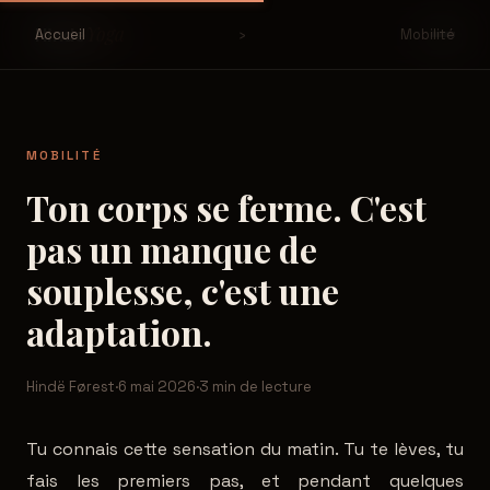
Yoga
Hinde
Accueil
›
Mobilité
MOBILITÉ
Ton corps se ferme. C'est
pas un manque de
souplesse, c'est une
adaptation.
Hindë Førest
·
6 mai 2026
·
3 min de lecture
Tu connais cette sensation du matin. Tu te lèves, tu
fais les premiers pas, et pendant quelques