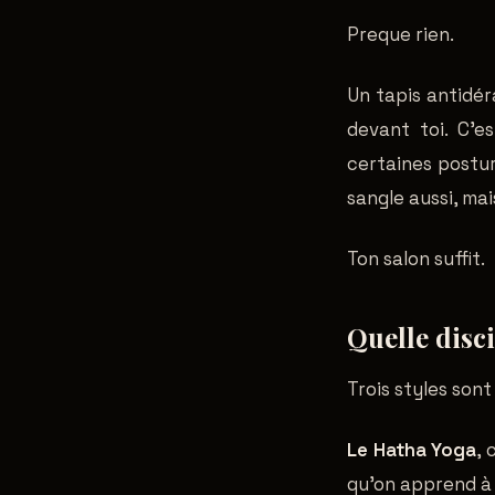
Preque rien.
Un tapis antidé
devant toi. C'e
certaines postur
sangle aussi, ma
Ton salon suffit.
Quelle disc
Trois styles son
Le Hatha Yoga
, 
qu'on apprend à