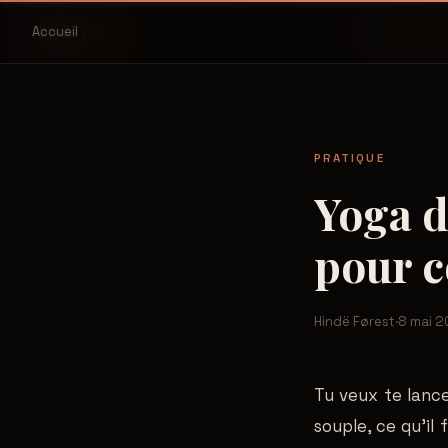
Yoga
Hinde
Accueil
Cours
Découv
PRATIQUE
Yoga d
pour 
Hindë Førest
·
8 mai 
Tu veux te lanc
souple, ce qu'il 