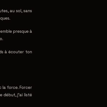
tes, au sol, sans
iques.
ssemble presque à
o.
ds à écouter ton
 la force. Forcer
 début, j'ai listé