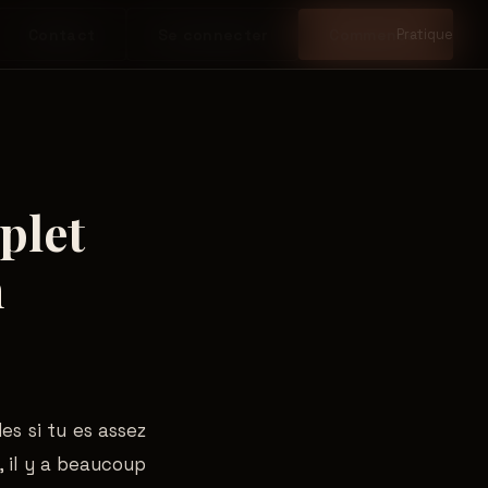
Contact
Se connecter
Commencer
Pratique
plet
n
s si tu es assez
l, il y a beaucoup