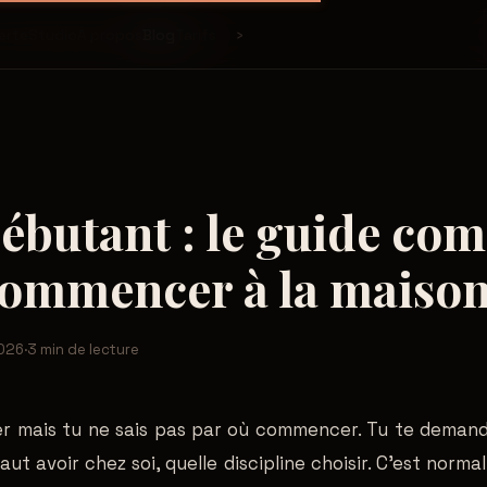
›
erte
Studio
À propos
Blog
Tarifs
ébutant : le guide com
commencer à la maiso
2026
·
3 min de lecture
er mais tu ne sais pas par où commencer. Tu te demande
faut avoir chez soi, quelle discipline choisir. C'est norma