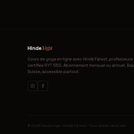
Yoga
Hinde
Cours de yoga en ligne avec Hindë Førest, professeure
certifiée RYT 550. Abonnement mensuel ou annuel. Ba
Suisse, accessible partout.
© 2026 HindeYoga · Hindë Førest · Tous droits réservés