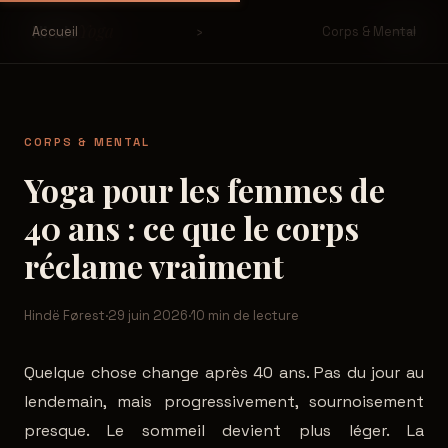
Yoga
Hinde
Accueil
›
Corps & Mental
CORPS & MENTAL
Yoga pour les femmes de
40 ans : ce que le corps
réclame vraiment
Hindë Førest
·
29 juin 2026
·
10 min de lecture
Quelque chose change après 40 ans. Pas du jour au
lendemain, mais progressivement, sournoisement
presque. Le sommeil devient plus léger. La