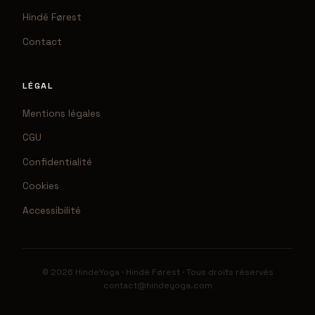
Hindë Førest
Contact
LÉGAL
Mentions légales
CGU
Confidentialité
Cookies
Accessibilité
© 2026 HindeYoga · Hindë Førest · Tous droits réservés
contact@hindeyoga.com