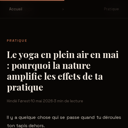
Yoga
Hinde
Accueil
›
Pratique
PRATIQUE
Le yoga en plein air en mai
: pourquoi la nature
amplifie les effets de ta
pratique
Hindë Førest
·
10 mai 2026
·
3 min de lecture
Il y a quelque chose qui se passe quand tu déroules
ton tapis dehors.