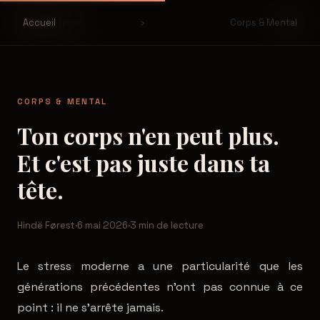
Yoga
Hinde
Accueil
›
Corps & Mental
CORPS & MENTAL
Ton corps n'en peut plus.
Et c'est pas juste dans ta
tête.
Hindë Førest
·
6 mai 2026
·
3 min de lecture
Le stress moderne a une particularité que les
générations précédentes n'ont pas connue à ce
point : il ne s'arrête jamais.